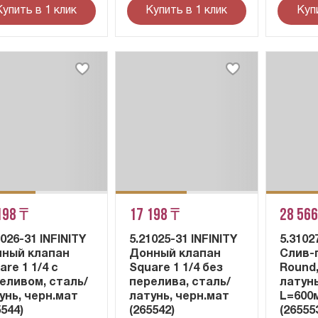
Купить в 1 клик
Купить в 1 клик
Куп
198 ₸
17 198 ₸
28 566
1026-31 INFINITY
5.21025-31 INFINITY
5.3102
ный клапан
Донный клапан
Слив-
are 1 1/4 с
Square 1 1/4 без
Round,
еливом, сталь/
перелива, сталь/
латун
унь, черн.мат
латунь, черн.мат
L=600
5544)
(265542)
(26555