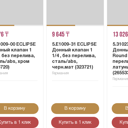
76 ₸
9 645 ₸
13 026
1009-00 ECLIPSE
5.E1009-31 ECLIPSE
5.3102
ный клапан 1
Донный клапан 1
Донны
 , без перелива,
1/4 , без перелива,
Round 
ль/abs, хром
сталь/abs,
перел
3720)
черн.мат (323721)
латунь
(26553
ания
Германия
Германи
В корзину
В корзину
В
Купить в 1 клик
Купить в 1 клик
Куп