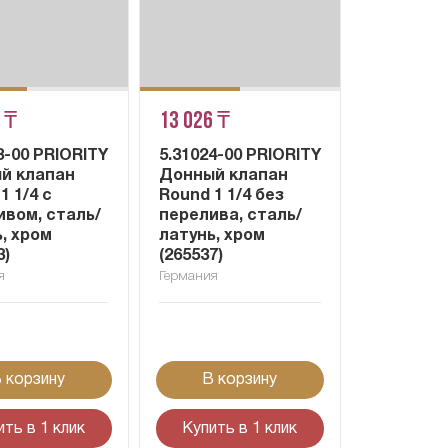
 ₸
13 026 ₸
3-00 PRIORITY
5.31024-00 PRIORITY
й клапан
Донный клапан
1 1/4 с
Round 1 1/4 без
ивом, сталь/
перелива, сталь/
, хром
латунь, хром
3)
(265537)
я
Германия
 корзину
В корзину
ить в 1 клик
Купить в 1 клик