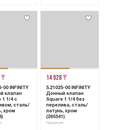
 ₸
14 928 ₸
6-00 INFINITY
5.21025-00 INFINITY
й клапан
Донный клапан
 1 1/4 с
Square 1 1/4 без
ивом, сталь/
перелива, сталь/
, хром
латунь, хром
3)
(265541)
я
Германия