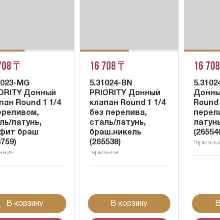
708 ₸
16 708 ₸
16 708
1023-MG
5.31024-BN
5.3102
ORITY Донный
PRIORITY Донный
Донны
пан Round 1 1/4
клапан Round 1 1/4
Round 
ереливом,
без перелива,
перели
ль/латунь,
сталь/латунь,
латунь
фит браш
браш.никель
(26554
3759)
(265538)
Германи
ания
Германия
В корзину
В корзину
В