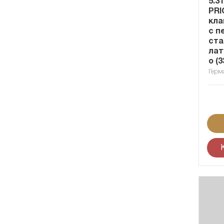
5.3
PRI
кла
с п
ста
лат
о (
Герм