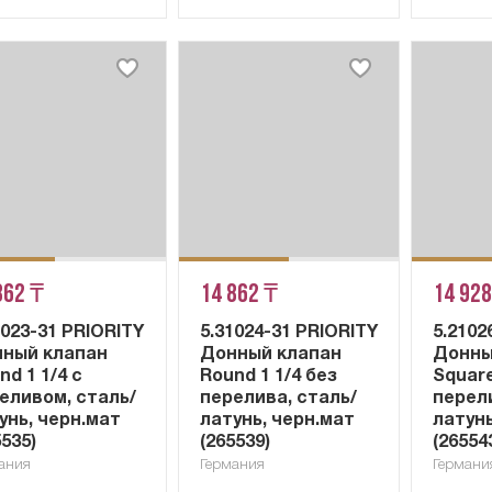
862 ₸
14 862 ₸
14 928
1023-31 PRIORITY
5.31024-31 PRIORITY
5.2102
ный клапан
Донный клапан
Донны
nd 1 1/4 с
Round 1 1/4 без
Square
еливом, сталь/
перелива, сталь/
перел
унь, черн.мат
латунь, черн.мат
латунь
5535)
(265539)
(26554
ания
Германия
Германи