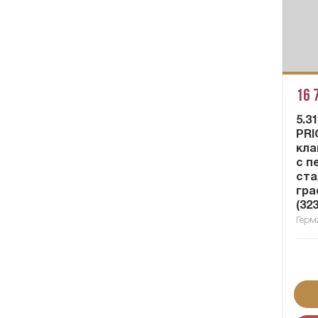
16 
5.3
PRI
кла
с п
ста
гра
(32
Герм