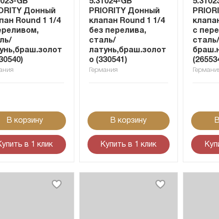
1023-GB
5.31024-GB
5.3102
ORITY Донный
PRIORITY Донный
PRIOR
пан Round 1 1/4
клапан Round 1 1/4
клапан
ереливом,
без перелива,
с пер
ль/
сталь/
сталь/
унь,браш.золот
латунь,браш.золот
браш.
330540)
о (330541)
(26553
ания
Германия
Германи
В корзину
В корзину
В
Купить в 1 клик
Купить в 1 клик
Куп