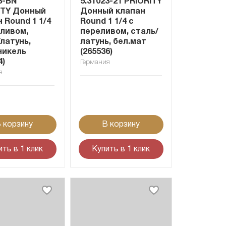
3-BN
5.31023-21 PRIORITY
ITY Донный
Донный клапан
 Round 1 1/4
Round 1 1/4 с
еливом,
переливом, сталь/
латунь,
латунь, бел.мат
никель
(265536)
4)
Германия
я
 корзину
В корзину
ить в 1 клик
Купить в 1 клик