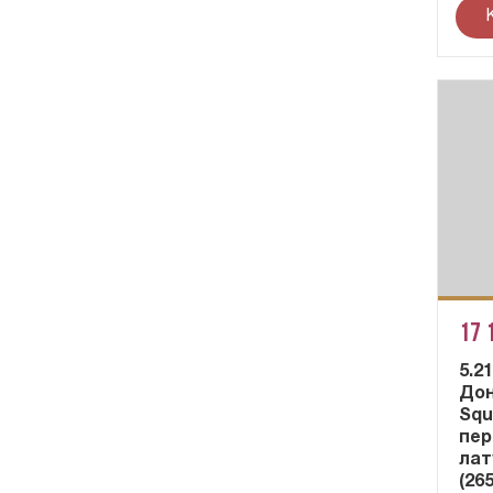
17 
5.2
Дон
Squ
пер
лат
(26