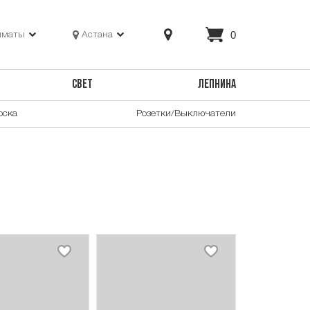
0
лматы
Астана
СВЕТ
ЛЕПНИНА
оска
Розетки/Выключатели