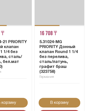
 ₸
16 708 ₸
4-21 PRIORITY
5.31024-MG
й клапан
PRIORITY Донный
1 1/4 без
клапан Round 1 1/4
ва, сталь/
без перелива,
, бел.мат
сталь/латунь,
0)
графит браш
(323758)
я
Германия
 корзину
В корзину