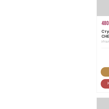
480
Сту
CH
Ита