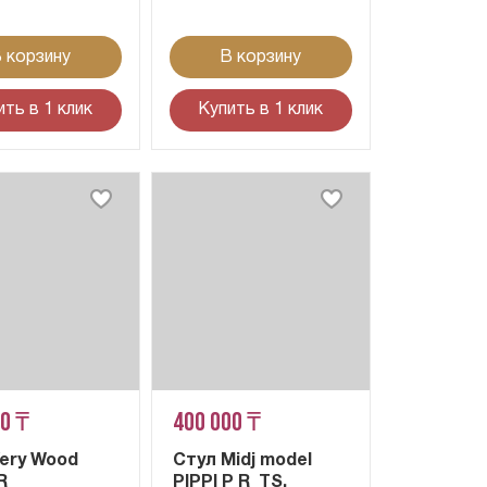
 корзину
В корзину
ить в 1 клик
Купить в 1 клик
00 ₸
400 000 ₸
Very Wood
Стул Midj model
R
PIPPI P R_TS,