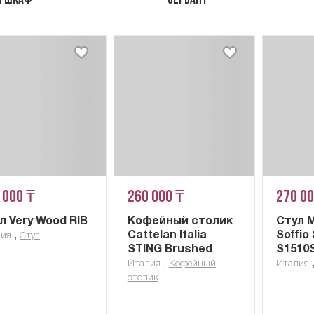
й шкаф
Сервант
 000 ₸
260 000 ₸
270 0
л Very Wood RIB
Кофейный столик
Стул M
,
Cattelan Italia
Soffio
лия
Стул
STING Brushed
S1510
,
Италия
Кофейный
Италия
столик