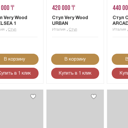
 000 ₸
420 000 ₸
440 0
л Very Wood
Стул Very Wood
Стул C
LSEA 1
URBAN
ARCAD
,
,
лия
Стул
Италия
Стул
Италия
В корзину
В корзину
В
Купить в 1 клик
Купить в 1 клик
Куп