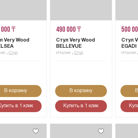
 000 ₸
490 000 ₸
500 0
л Very Wood
Стул Very Wood
Стул 
ELSEA
BELLEVUE
EGADI
,
,
лия
Стул
Италия
Стул
Италия
В корзину
В корзину
В
Купить в 1 клик
Купить в 1 клик
Куп