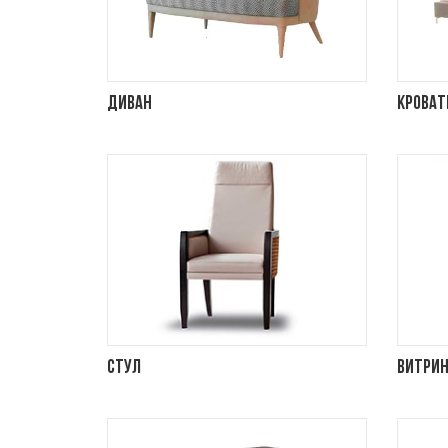
Диван
Кроват
Стул
Витри