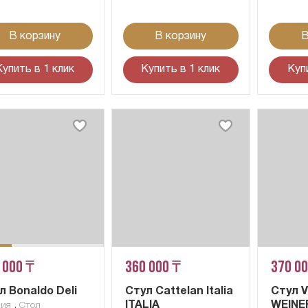
В корзину
В корзину
В
Купить в 1 клик
Купить в 1 клик
Куп
 000 ₸
360 000 ₸
370 0
л Bonaldo Deli
Стул Cattelan Italia
Стул 
,
ITALIA
WEINE
лия
Стол