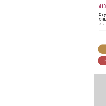
410
Сту
CHE
Ита