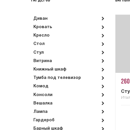
Гардероб
Барны
Диван
Кровать
Кресло
Стол
Стул
Витрина
Книжный шкаф
Тумба под телевизор
260
Комод
Сту
Консоли
Ита
Вешалка
Лампа
Гардероб
Барный шкаф