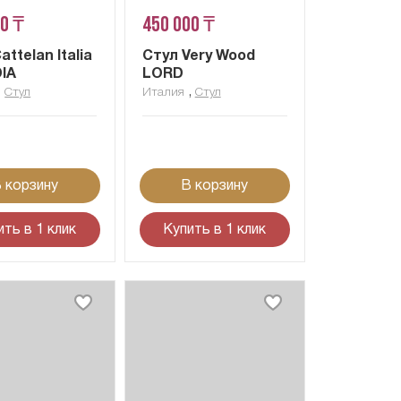
00 ₸
450 000 ₸
attelan Italia
Стул Very Wood
IA
LORD
,
,
Стул
Италия
Стул
 корзину
В корзину
ить в 1 клик
Купить в 1 клик