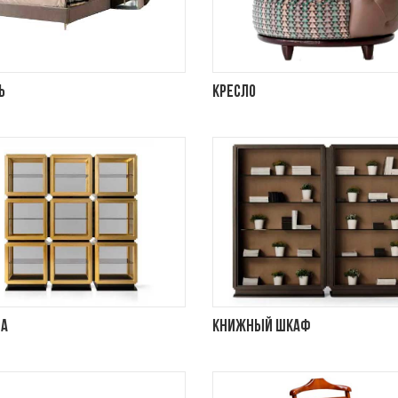
ь
Кресло
на
Книжный шкаф