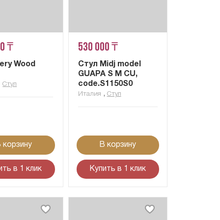
00 ₸
530 000 ₸
Very Wood
Стул Midj model
GUAPA S M CU,
,
code.S1150S0
Стул
,
Италия
Стул
 корзину
В корзину
ить в 1 клик
Купить в 1 клик