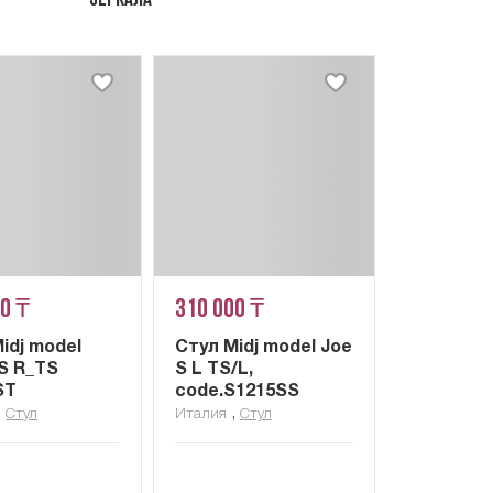
Зеркала
00 ₸
310 000 ₸
idj model
Стул Midj model Joe
 S R_TS
S L TS/L,
ST
code.S1215SS
,
,
Стул
Италия
Стул