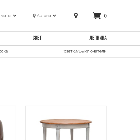
0
лматы
Астана
СВЕТ
ЛЕПНИНА
оска
Розетки/Выключатели