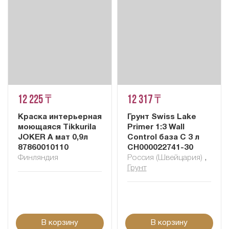
12 225 ₸
12 317 ₸
Краска интерьерная
Грунт Swiss Lake
моющаяся Tikkurila
Primer 1:3 Wall
JOKER A мат 0,9л
Control база C 3 л
87860010110
СН000022741-30
Финляндия
Россия (Швейцария)
,
Грунт
В корзину
В корзину