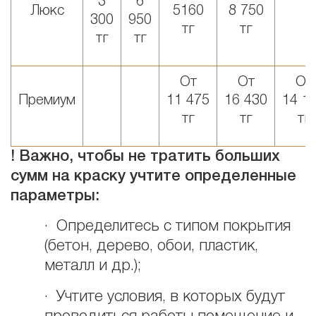
3
6
Люкс
5160
8 750
300
950
тг
тг
тг
тг
От
От
От
Премиум
11 475
16 430
14 1
тг
тг
тг
! Важно, чтобы не тратить больших
сумм на краску учтите определенные
параметры:
· Определитесь с типом покрытия
(бетон, дерево, обои, пластик,
металл и др.);
· Учтите условия, в которых будут