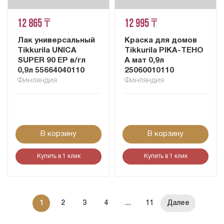
12 865 ₸
12 995 ₸
Лак универсальный
Краска для домов
Tikkurila UNICA
Tikkurila PIKA-TEHO
SUPER 90 EP в/гл
A мат 0,9л
0,9л 55664040110
25060010110
Финляндия
Финляндия
В корзину
В корзину
Купить в 1 клик
Купить в 1 клик
1
2
3
4
...
11