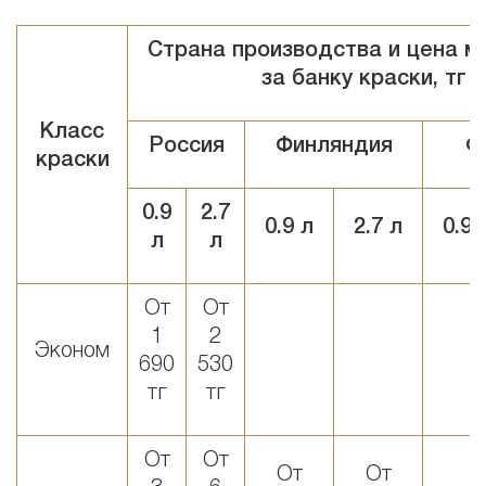
Страна производства и цена м
за банку краски, тг
Класс
Россия
Финляндия
Ф
краски
0
.9
2
.
7
0
.9
л
2
.
7
л
0
.9
л
л
От
От
1
2
Эконом
690
530
тг
тг
От
От
От
От