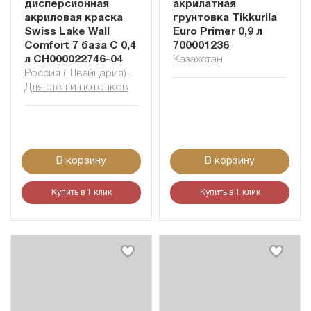
дисперсионная
акрилатная
акриловая краска
грунтовка Tikkurila
Swiss Lake Wall
Euro Primer 0,9 л
Comfort 7 база C 0,4
700001236
л СН000022746-04
Казахстан
Россия (Швейцария)
,
Для стен и потолков
В корзину
В корзину
Купить в 1 клик
Купить в 1 клик