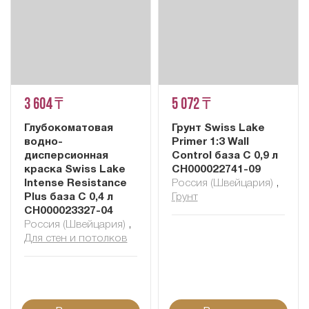
3 604 ₸
5 072 ₸
Глубокоматовая
Грунт Swiss Lake
водно-
Primer 1:3 Wall
дисперсионная
Control база C 0,9 л
краска Swiss Lake
СН000022741-09
Intense Resistance
Россия (Швейцария)
,
Plus база C 0,4 л
Грунт
СН000023327-04
Россия (Швейцария)
,
Для стен и потолков