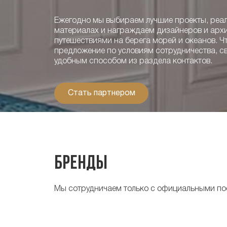
Ежегодно мы выбираем лучшие проекты, реа
материалах и награждаем дизайнеров и арх
путешествиями на берега морей и океанов. Ч
предложение по условиям сотрудничества, с
удобным способом из раздела контактов.
Стать партнером
Бренды
Мы сотрудничаем только с официальными по