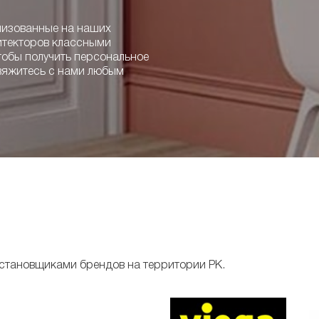
лизованные на наших
итекторов классными
тобы получить персональное
вяжитесь с нами любым
становщиками брендов на территории РК.