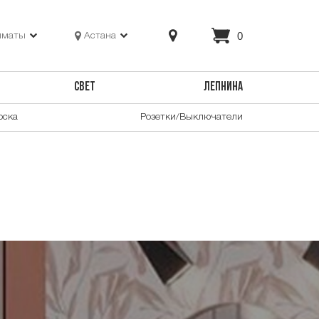
0
лматы
Астана
СВЕТ
ЛЕПНИНА
оска
Розетки/Выключатели