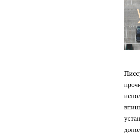
Писс
проч
испо
впиш
уста
допо