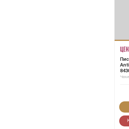
Цен
Пис
Ant
843
Чехи