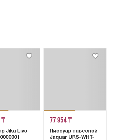
 ₸
77 954 ₸
р Jika Livo
Писсуар навесной
00000001
Jaquar URS-WHT-