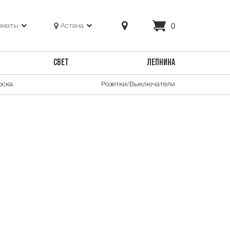
0
лматы
Астана
СВЕТ
ЛЕПНИНА
оска
Розетки/Выключатели