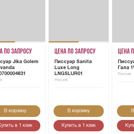
а по запросу
Цена по запросу
Цена 
суар Jika Golem
Писсуар Sanita
Писсу
ivanda
Luxe Long
Гала 
0700004831
LNGSLUR01
Россия
я
Россия
В корзину
В корзину
В
Купить в 1 клик
Купить в 1 клик
Куп