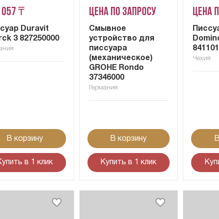
 057 ₸
Цена по запросу
Цена 
суар Duravit
Смывное
Писсуа
rck 3 827250000
устройство для
Domin
писсуара
84110
ания
(механическое)
Чехия
GROHE Rondo
37346000
Германия
В корзину
В корзину
В
Купить в 1 клик
Купить в 1 клик
Куп