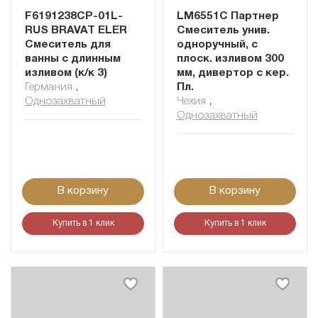
F6191238CP-01L-
LM6551C Партнер
RUS BRAVAT ELER
Смеситель унив.
Смеситель для
одноручный, с
ванны с длинным
плоск. изливом 300
изливом (к/к 3)
мм, дивертор с кер.
Германия
,
Пл.
Однозахватный
Чехия
,
Однозахватный
В корзину
В корзину
Купить в 1 клик
Купить в 1 клик