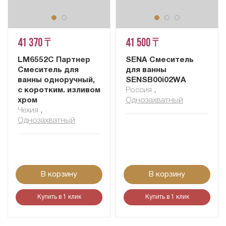
41 370 ₸
41 500 ₸
LM6552C Партнер
SENA Смеситель
Смеситель для
для ванны
ванны одноручный,
SENSB00i02WA
с коротким. изливом
Россия
,
хром
Однозахватный
Чехия
,
Однозахватный
В корзину
В корзину
Купить в 1 клик
Купить в 1 клик