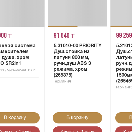
900 ₸
91 640 ₸
99 259
евая система
5.31010-00 PRIORITY
5.2101
смесителем
Душ.стойка из
Душ.с
 душа, хром
латуни 800 мм,
латуни
O SR2in1
ручн.душ ABS 3
ручн.
,
режима, хром
режим
ия
однозахватный
(265375)
1500м
(26545
Германия
Германи
В корзину
В корзину
В