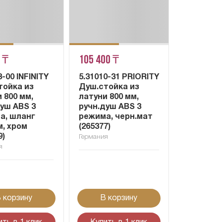
 ₸
105 400 ₸
3-00 INFINITY
5.31010-31 PRIORITY
тойка из
Душ.стойка из
 800 мм,
латуни 800 мм,
душ ABS 3
ручн.душ ABS 3
а, шланг
режима, черн.мат
м, хром
(265377)
9)
Германия
я
 корзину
В корзину