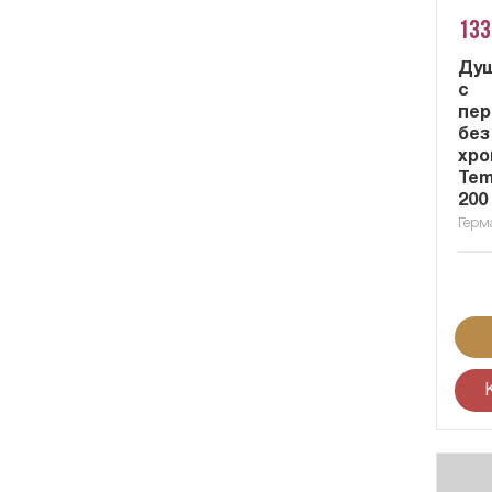
133
Душ
с
пер
без
хро
Tem
200
Герм