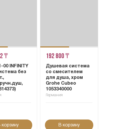
22 ₸
192 800 ₸
1-00 INFINITY
Душевая система
истема без
со смесителем
.,
для душа, хром
ручн.душ,
Grohe Cubeo
314373)
1053340000
я
Германия
 корзину
В корзину