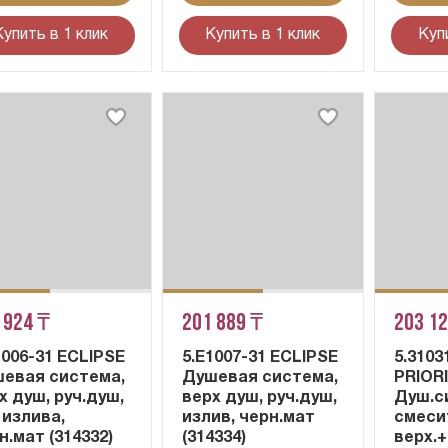
Купить в 1 клик
Купить в 1 клик
Куп
 924 ₸
201 889 ₸
203 1
1006-31 ECLIPSE
5.E1007-31 ECLIPSE
5.3103
евая система,
Душевая система,
PRIOR
х душ, руч.душ,
верх душ, руч.душ,
Душ.с
 излива,
излив, черн.мат
смесит
н.мат (314332)
(314334)
верх.+