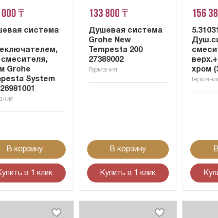
 000 ₸
133 800 ₸
156 3
евая система
Душевая система
5.3103
Grohe New
Душ.с
еключателем,
Tempesta 200
смесит
 смесителя,
27389002
верх.+
м Grohe
хром (
Германия
pesta System
Германи
 26981001
ания
В корзину
В корзину
В
Купить в 1 клик
Купить в 1 клик
Куп