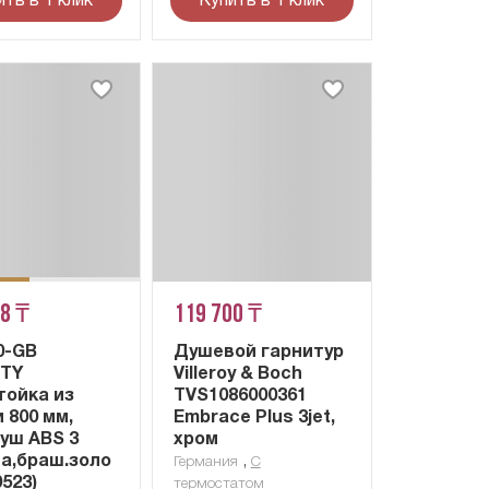
ить в 1 клик
Купить в 1 клик
38 ₸
119 700 ₸
0-GB
Душевой гарнитур
ITY
Villeroy & Boch
тойка из
TVS1086000361
 800 мм,
Embrace Plus 3jet,
душ ABS 3
хром
а,браш.золо
,
Германия
С
0523)
термостатом