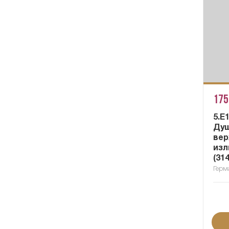
175
5.E
Душ
вер
изл
(31
Герм