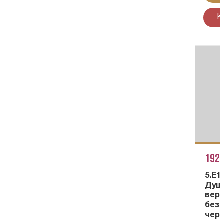
192
5.E
Душ
вер
без
чер