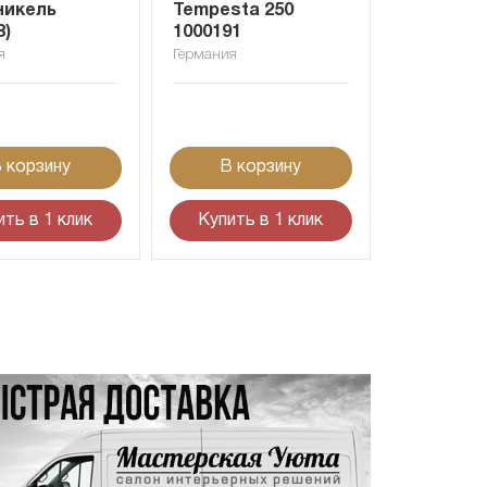
никель
Tempesta 250
8)
1000191
я
Германия
 корзину
В корзину
ить в 1 клик
Купить в 1 клик