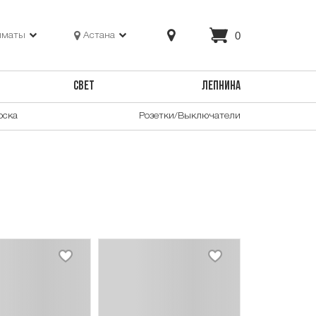
0
лматы
Астана
СВЕТ
ЛЕПНИНА
оска
Розетки/Выключатели