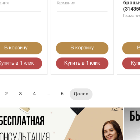
браш.
ания
Германия
(31435
Германи
В корзину
В корзину
В
Купить в 1 клик
Купить в 1 клик
Куп
2
3
4
...
5