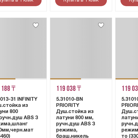
Купить в 1 клик
Купить в 1 клик
Куп
 188 ₸
119 038 ₸
119 0
1013-31 INFINITY
5.31010-BN
5.3101
.стойка из
PRIORITY
PRIOR
уни 800
Душ.стойка из
Душ.с
ручн.душ ABS 3
латуни 800 мм,
латуни
има,шланг
ручн.душ ABS 3
ручн.
0мм,черн.мат
режима,
режим
5460)
браш.никель
то (33