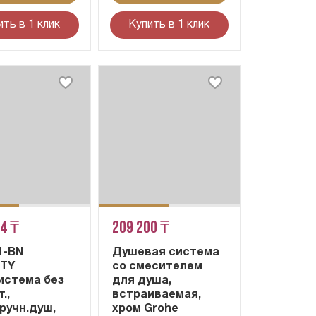
ить в 1 клик
Купить в 1 клик
24 ₸
209 200 ₸
1-BN
Душевая система
ITY
со смесителем
истема без
для душа,
.,
встраиваемая,
ручн.душ,
хром Grohe