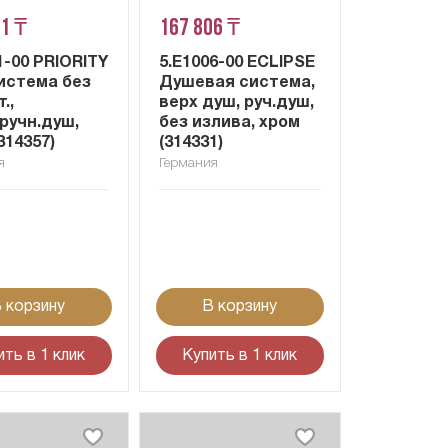
81 ₸
167 806 ₸
1-00 PRIORITY
5.E1006-00 ECLIPSE
истема без
Душевая система,
.,
верх душ, руч.душ,
ручн.душ,
без излива, хром
314357)
(314331)
я
Германия
 корзину
В корзину
ить в 1 клик
Купить в 1 клик