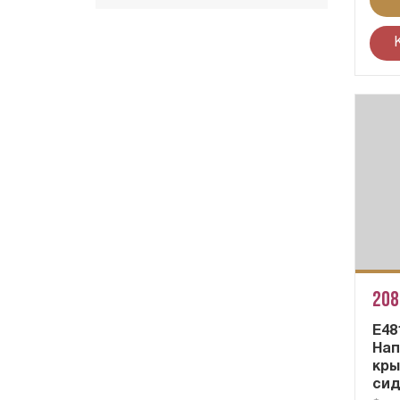
208
E48
Нап
кры
сид