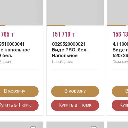
 765 ₸
151 710 ₸
156 1
9510003041
8329520003021
4.1100
е напольное
Биде PRO, бел.
Биде 
 бел.
Напольное
520x3
йцария
Швейцария
Германи
В корзину
В корзину
В
Купить в 1 клик
Купить в 1 клик
Куп