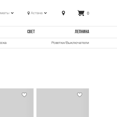
0
лматы
Астана
СВЕТ
ЛЕПНИНА
оска
Розетки/Выключатели