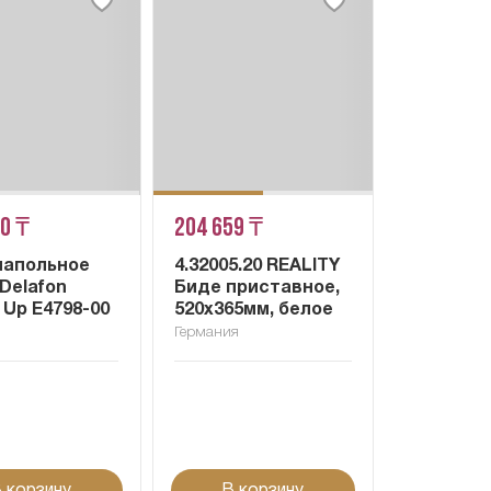
80 ₸
204 659 ₸
напольное
4.32005.20 REALITY
Delafon
Биде приставное,
 Up E4798-00
520x365мм, белое
я
Германия
 корзину
В корзину