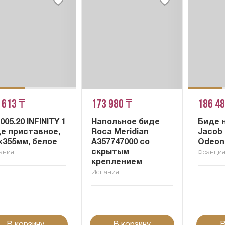
 613 ₸
173 980 ₸
186 4
1005.20 INFINITY 1
Напольное биде
Биде 
е приставное,
Roca Meridian
Jacob 
x355мм, белое
A357747000 со
Odeon
скрытым
ания
Франци
креплением
Испания
В корзину
В корзину
В