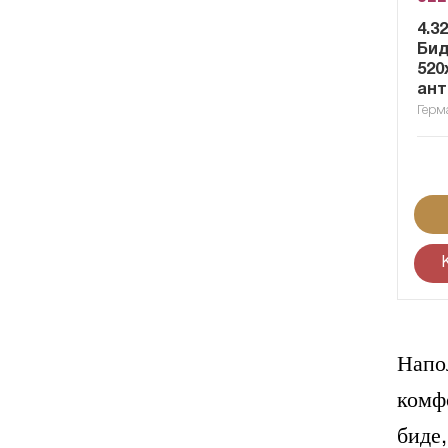
4.3
Бид
520
ант
Герм
Напо
комф
биде,