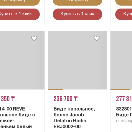
Купить в 1 клик
Купить в 1 клик
Куп
 350 ₸
236 700 ₸
277 8
14-00 REVE
Биде напольное,
83280
ольное биде с
белое Jacob
Биде 
шкой-
Delafon Rodin
Швейца
еньем белый
EBJ0002-00