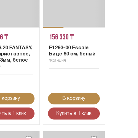
36 ₸
156 330 ₸
8.20 FANTASY,
E1293-00 Escale
приставное,
Биде 60 см, белый
63мм, белое
Франция
я
 корзину
В корзину
ить в 1 клик
Купить в 1 клик