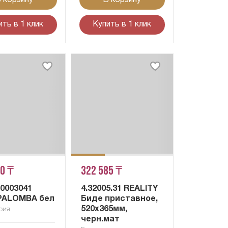
ить в 1 клик
Купить в 1 клик
10 ₸
322 585 ₸
10003041
4.32005.31 REALITY
PALOMBA бел
Биде приставное,
520x365мм,
рия
черн.мат