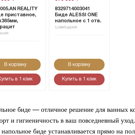
2005.AN REALITY
8329714003041
е приставное,
Биде ALESSI ОNE
x365мм,
напольное с 1 отв.
рацит
Швейцария
ания
В корзину
В корзину
Купить в 1 клик
Купить в 1 клик
льное биде — отличное решение для ванных ко
орт и гигиеничность в ваш повседневный ухо
 напольное биде устанавливается прямо на пол