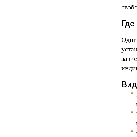
своб
Где
Одни
уста
завис
инди
Вид