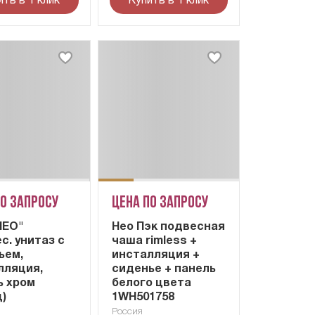
ить в 1 клик
Купить в 1 клик
по запросу
Цена по запросу
НЕО"
Нео Пэк подвесная
с. унитаз с
чаша rimless +
ьем,
инсталляция +
лляция,
сиденье + панель
ь хром
белого цвета
ц)
1WH501758
Россия