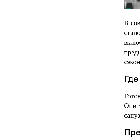
В со
стан
включ
пред
сэко
Где
Гото
Они 
сануз
Пре