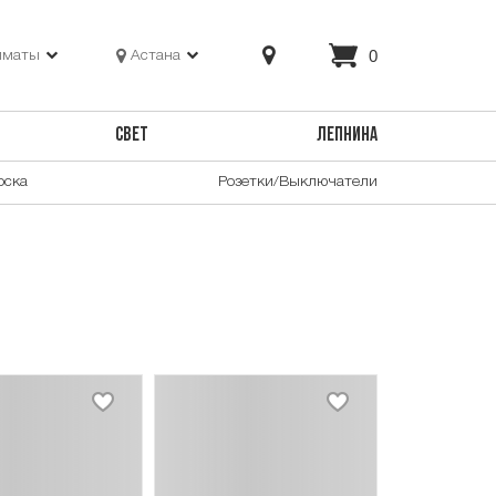
0
лматы
Астана
СВЕТ
ЛЕПНИНА
оска
Розетки/Выключатели