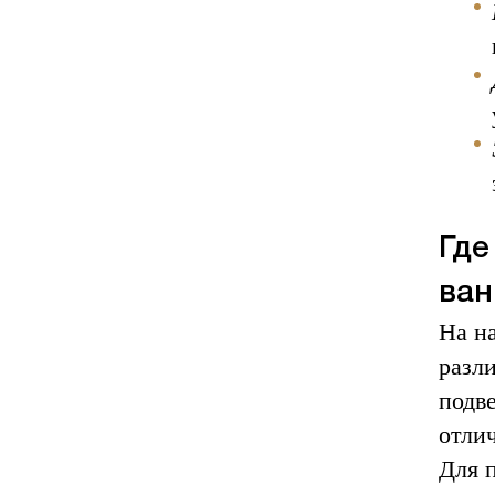
Где
ван
На н
разл
подв
отли
Для 