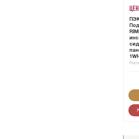
Цен
ПЭК
Под
RIM
инс
сид
пан
1WH
Росс