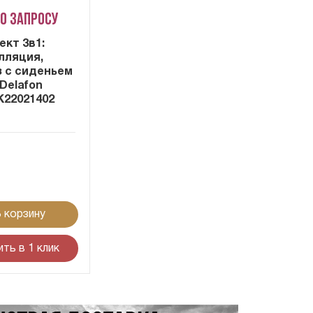
по запросу
ект 3в1:
лляция,
з с сиденьем
Delafon
K22021402
я
 корзину
ить в 1 клик