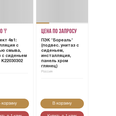
50 ₸
Цена по запросу
ект 4в1:
ПЭК "Бореаль"
лляция с
(подвес. унитаз с
ью смыва,
сиденьем,
з c сиденьем
инсталляция,
 K22030302
панель хром
глянец)
Россия
 корзину
В корзину