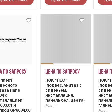
Купить в 1 клик
Купить в 1 клик
Куп
а по запросу
Цена по запросу
Цена 
плект
ПЭК "НЕО"
ПЭК "
весного
(подвес. унитаз с
(подве
таза Hans
сиденьем,
сиден
04 с
инсталляция,
инста
талляцией
панель бел. цвета)
панел
003.01 и
гляне
Россия
пкой GP8004.00
Россия