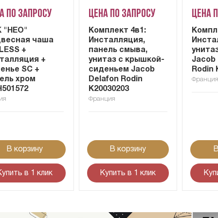
а по запросу
Цена по запросу
Цена 
 "НЕО"
Комплект 4в1:
Компл
весная чаша
Инсталляция,
Инста
LESS +
панель смыва,
унита
талляция +
унитаз с крышкой-
Jacob 
енье SC +
сиденьем Jacob
Rodin 
ель хром
Delafon Rodin
Франци
501572
K20030203
ия
Франция
В корзину
В корзину
В
Купить в 1 клик
Купить в 1 клик
Куп