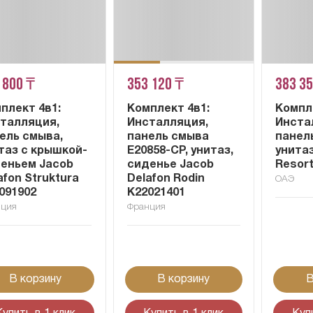
 800 ₸
353 120 ₸
383 3
плект 4в1:
Комплект 4в1:
Компл
талляция,
Инсталляция,
Инста
ель смыва,
панель смыва
панел
таз с крышкой-
E20858-CP, унитаз,
унита
еньем Jacob
сиденье Jacob
Resort
afon Struktura
Delafon Rodin
ОАЭ
091902
K22021401
нция
Франция
В корзину
В корзину
В