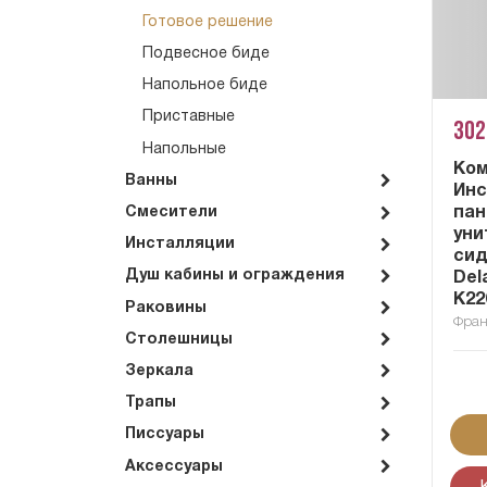
Готовое решение
Подвесное биде
Напольное биде
Приставные
302
Напольные
Ком
Ванны
Инс
пан
Смесители
уни
Инсталляции
сид
Душ кабины и ограждения
Del
K22
Раковины
Фра
Столешницы
Зеркала
Трапы
Писсуары
Аксессуары