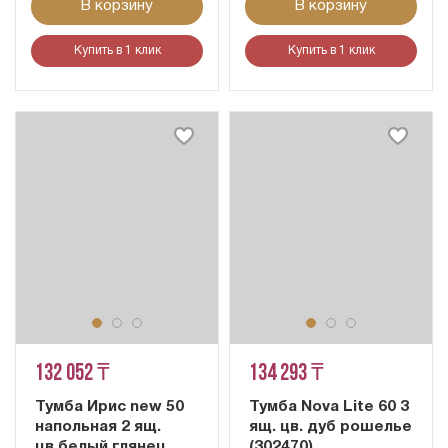
В корзину
В корзину
Купить в 1 клик
Купить в 1 клик
132 052 ₸
134 293 ₸
Тумба Ирис new 50
Тумба Nova Lite 60 3
напольная 2 ящ.
ящ. цв. дуб рошелье
цв.белый глянец
(302470)