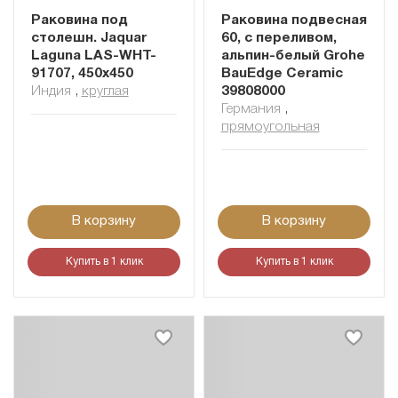
Раковина под
Раковина подвесная
столешн. Jaquar
60, с переливом,
Laguna LAS-WHT-
альпин-белый Grohe
91707, 450х450
BauEdge Ceramic
Индия
,
круглая
39808000
Германия
,
прямоугольная
В корзину
В корзину
Купить в 1 клик
Купить в 1 клик