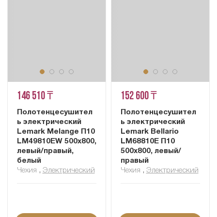
146 510 ₸
152 600 ₸
Полотенцесушител
Полотенцесушител
ь электрический
ь электрический
Lemark Melange П10
Lemark Bellario
LM49810EW 500x800,
LM68810E П10
левый/правый,
500x800, левый/
белый
правый
Чехия
,
Электрический
Чехия
,
Электрический