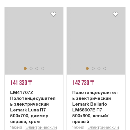
141 330 ₸
142 730 ₸
LM41707Z
Полотенцесушител
Полотенцесушител
ь электрический
ь электрический
Lemark Bellario
Lemark Luna П7
LM68607E П7
500x700, диммер
500x600, левый/
справа, хром
правый
Чехия
,
Электрический
Чехия
,
Электрический