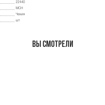
22440
MCH
Чехия
шт
Вы смотрели