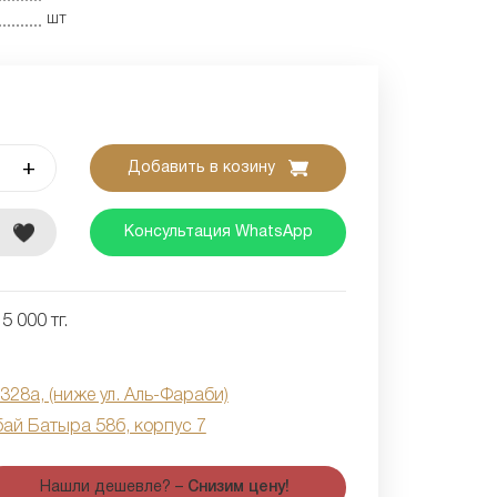
шт
+
Добавить в козину
е
Консультация WhatsApp
5 000 тг.
 328а, (ниже ул. Аль-Фараби)
бай Батыра 58б, корпус 7
Нашли дешевле? –
Снизим цену!