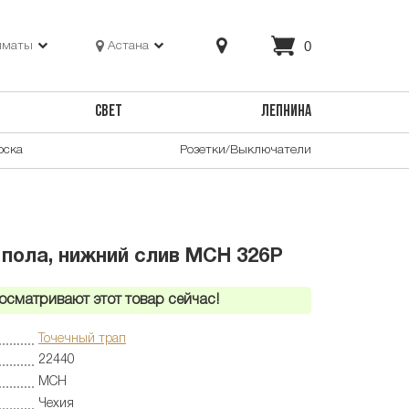
0
лматы
Астана
СВЕТ
ЛЕПНИНА
оска
Розетки/Выключатели
 пола, нижний слив MCH 326P
осматривают этот товар сейчас!
Точечный трап
22440
MCH
Чехия