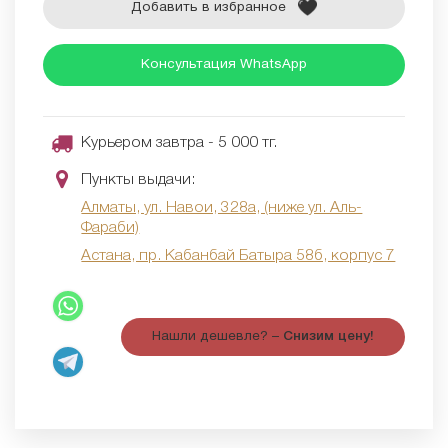
Добавить в избранное
Консультация WhatsApp
Курьером завтра - 5 000 тг.
Пункты выдачи:
Алматы, ул. Навои, 328а, (ниже ул. Аль-
Фараби)
Астана, пр. Кабанбай Батыра 58б, корпус 7
Нашли дешевле? –
Снизим цену!