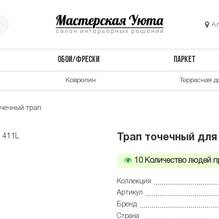
А
ОБОИ/ФРЕСКИ
ПАРКЕТ
Ковролин
Террасная д
очечный трап
Трап точечный для
10
Количество людей п
Коллекция
Артикул
Бренд
Страна