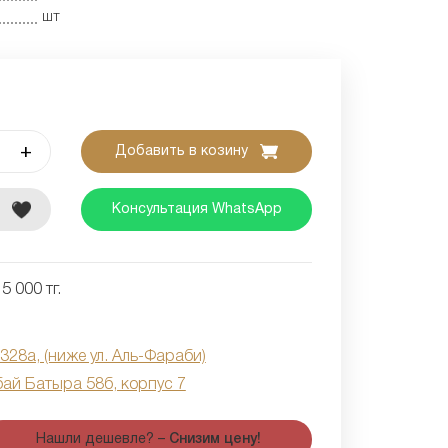
шт
+
Добавить в козину
е
Консультация WhatsApp
5 000 тг.
 328а, (ниже ул. Аль-Фараби)
бай Батыра 58б, корпус 7
Нашли дешевле? –
Снизим цену!