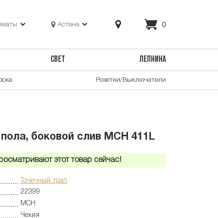
0
лматы
Астана
СВЕТ
ЛЕПНИНА
оска
Розетки/Выключатели
 пола, боковой слив MCH 411L
росматривают этот товар сейчас!
Точечный трап
22399
MCH
Чехия