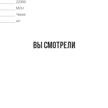
22399
MCH
Чехия
шт
Вы смотрели