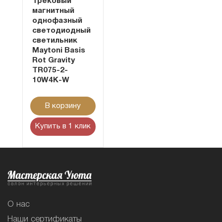
Трековый
магнитный
однофазный
светодиодный
светильник
Maytoni Basis
Rot Gravity
TR075-2-
10W4K-W
В корзину
Купить в 1 клик
О нас
Наши сертификаты