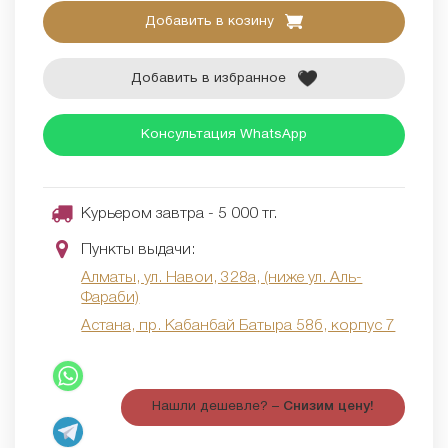
Добавить в козину
Добавить в избранное
Консультация WhatsApp
Курьером завтра - 5 000 тг.
Пункты выдачи:
Алматы, ул. Навои, 328а, (ниже ул. Аль-
Фараби)
Астана, пр. Кабанбай Батыра 58б, корпус 7
Нашли дешевле? –
Снизим цену!