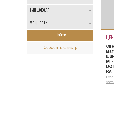
Тип цоколя
Мощность
Найти
Цен
Cве
Сбросить фильтр
маг
шин
MT-
DOT
BA-
Росс
свет