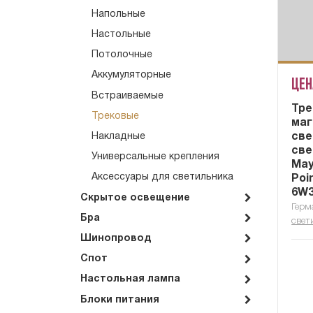
Напольные
Настольные
Потолочные
Аккумуляторные
Цен
Встраиваемые
Тре
Трековые
маг
св
Накладные
све
Универсальные крепления
Mayt
Аксессуары для светильника
Poi
6W
Скрытое освещение
Герм
Бра
свет
Шинопровод
Спот
Настольная лампа
Блоки питания