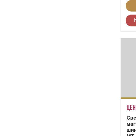
Цен
Cве
маг
шин