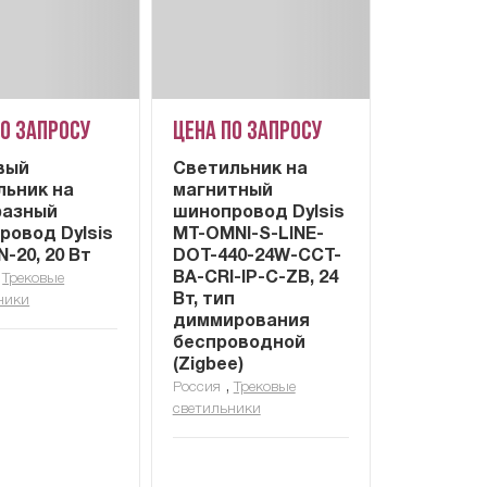
по запросу
Цена по запросу
вый
Cветильник на
льник на
магнитный
азный
шинопровод Dylsis
ровод Dylsis
MT-OMNI-S-LINE-
-20, 20 Вт
DOT-440-24W-CCT-
,
BA-CRI-IP-C-ZB, 24
Трековые
Вт, тип
ники
диммирования
беспроводной
(Zigbee)
,
Россия
Трековые
светильники