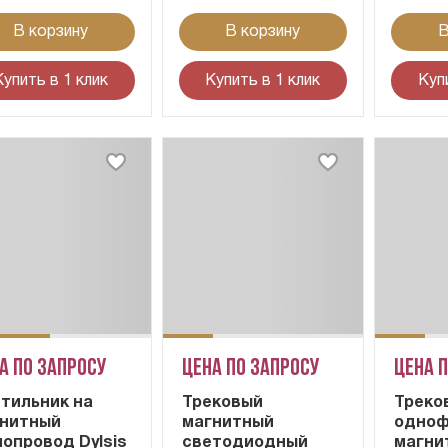
В корзину
В корзину
В
Купить в 1 клик
Купить в 1 клик
Куп
а по запросу
Цена по запросу
Цена 
тильник на
Трековый
Треко
нитный
магнитный
одноф
опровод Dylsis
светодиодный
магни