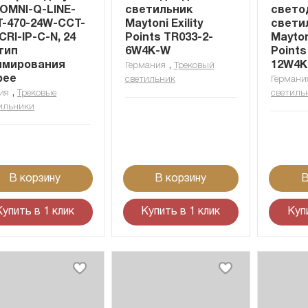
OMNI-Q-LINE-
светильник
свето
-470-24W-CCT-
Maytoni Exility
свети
CRI-IP-C-N, 24
Points TR033-2-
Mayton
 тип
6W4K-W
Points
ммирования
,
12W4K
Германия
Трековый
bee
светильник
Германи
,
ия
Трековые
светиль
ильники
В корзину
В корзину
В
Купить в 1 клик
Купить в 1 клик
Куп