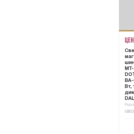
Цен
Cве
маг
шин
MT-
DOT
BA-
Вт,
ди
DAL
Росс
свет