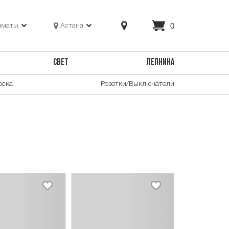
0
лматы
Астана
СВЕТ
ЛЕПНИНА
оска
Розетки/Выключатели