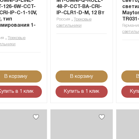
OMNI-S-LINE-
MT-OMNI-Q-ROLL-
свето
-126-6W-CCT-
48-P-CCT-BA-CRI-
свети
CRI-IP-C-1-10V,
IP-CLR1-D-M, 12 Вт
Maytoni
т, тип
,
TR031
Россия
Трековые
мирования 1-
светильники
Германи
светиль
,
ия
Трековые
ильники
В корзину
В корзину
В
Купить в 1 клик
Купить в 1 клик
Куп