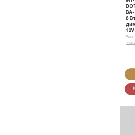
MT-
DOT
BA-
6 В
дим
10V
Росс
свет