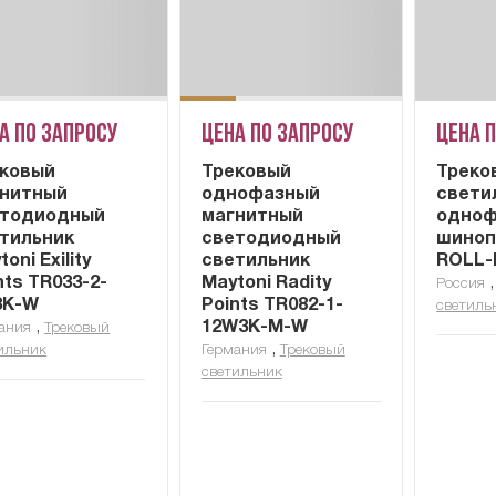
а по запросу
Цена по запросу
Цена 
ковый
Трековый
Треко
нитный
однофазный
свети
етодиодный
магнитный
одноф
тильник
светодиодный
шиноп
oni Exility
светильник
ROLL-N
nts TR033-2-
Maytoni Radity
Россия
3K-W
Points TR082-1-
светиль
,
12W3K-M-W
ания
Трековый
,
ильник
Германия
Трековый
светильник