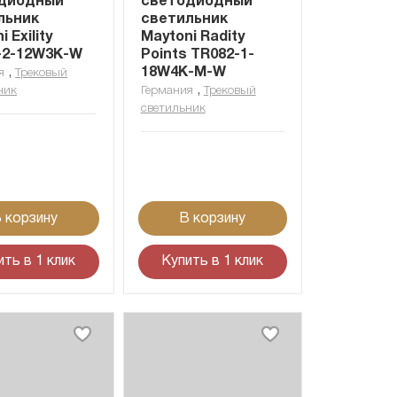
диодный
светодиодный
льник
светильник
 Exility
Maytoni Radity
-2-12W3K-W
Points TR082-1-
,
18W4K-M-W
я
Трековый
,
ник
Германия
Трековый
светильник
 корзину
В корзину
ить в 1 клик
Купить в 1 клик