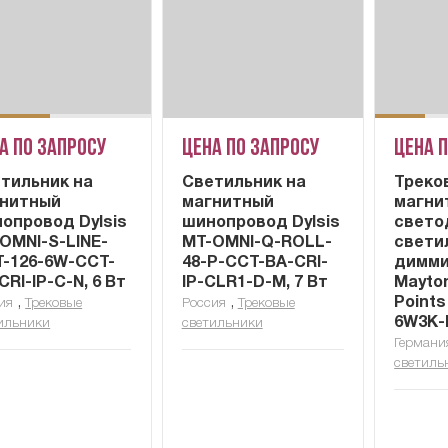
а по запросу
Цена по запросу
Цена 
тильник на
Светильник на
Треко
нитный
магнитный
магни
опровод Dylsis
шинопровод Dylsis
свето
OMNI-S-LINE-
MT-OMNI-Q-ROLL-
свети
-126-6W-CCT-
48-P-CCT-BA-CRI-
димми
CRI-IP-C-N, 6 Вт
IP-CLR1-D-M, 7 Вт
Maytoni
,
,
Points
ия
Трековые
Россия
Трековые
6W3K-
ильники
светильники
Германи
светиль