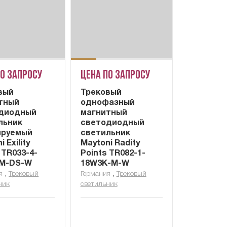
по запросу
Цена по запросу
вый
Трековый
тный
однофазный
диодный
магнитный
льник
светодиодный
руемый
светильник
 Exility
Maytoni Radity
 TR033-4-
Points TR082-1-
M-DS-W
18W3K-M-W
,
,
я
Трековый
Германия
Трековый
ник
светильник