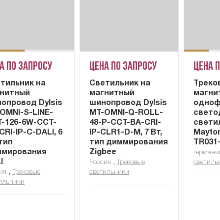
а по запросу
Цена по запросу
Цена 
тильник на
Светильник на
Треко
нитный
магнитный
магни
опровод Dylsis
шинопровод Dylsis
одноф
OMNI-S-LINE-
MT-OMNI-Q-ROLL-
свето
-126-6W-CCT-
48-P-CCT-BA-CRI-
свети
CRI-IP-C-DALI, 6
IP-CLR1-D-M, 7 Вт,
Maytoni
 тип
тип диммирования
TR031
ммирования
Zigbee
Германи
I
,
Россия
Трековые
светиль
,
ия
Трековые
светильники
ильники