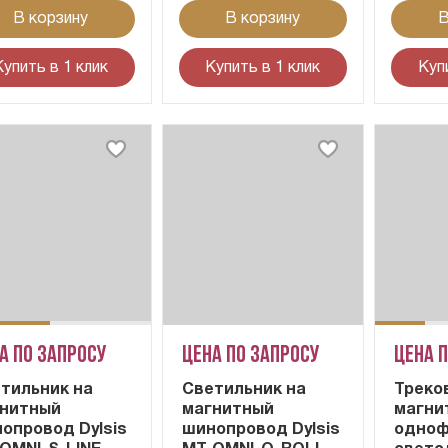
В корзину
В корзину
В
Купить в 1 клик
Купить в 1 клик
Куп
а по запросу
Цена по запросу
Цена 
тильник на
Светильник на
Треко
нитный
магнитный
магни
опровод Dylsis
шинопровод Dylsis
одноф