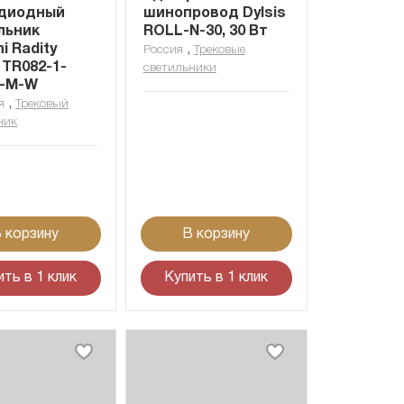
диодный
шинопровод Dylsis
льник
ROLL-N-30, 30 Вт
i Radity
,
Россия
Трековые
 TR082-1-
светильники
-M-W
,
я
Трековый
ник
 корзину
В корзину
ить в 1 клик
Купить в 1 клик