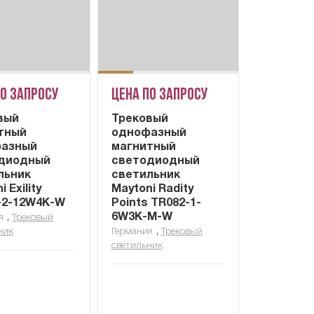
по запросу
Цена по запросу
вый
Трековый
тный
однофазный
азный
магнитный
диодный
светодиодный
льник
светильник
 Exility
Maytoni Radity
-2-12W4K-W
Points TR082-1-
,
6W3K-M-W
я
Трековый
,
ник
Германия
Трековый
светильник