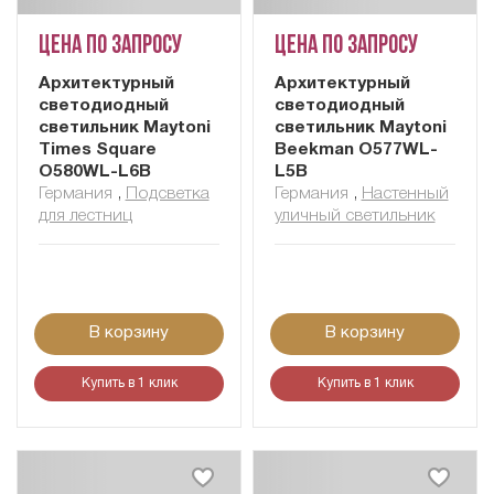
Цена по запросу
Цена по запросу
Архитектурный
Архитектурный
светодиодный
светодиодный
светильник Maytoni
светильник Maytoni
Times Square
Beekman O577WL-
O580WL-L6B
L5B
Германия
,
Подсветка
Германия
,
Настенный
для лестниц
уличный светильник
В корзину
В корзину
Купить в 1 клик
Купить в 1 клик