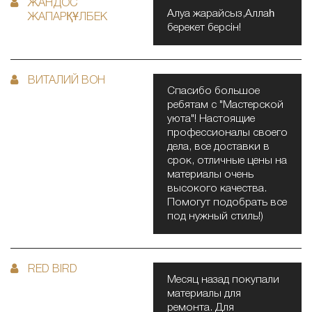
ЖАНДОС
Алуа жарайсыз,Аллаһ
ЖАПАРҚҰЛБЕК
берекет берсін!
ВИТАЛИЙ ВОН
Спасибо большое
ребятам с "Мастерской
уюта"! Настоящие
профессионалы своего
дела, все доставки в
срок, отличные цены на
материалы очень
высокого качества.
Помогут подобрать все
под нужный стиль!)
RED BIRD
Месяц назад покупали
материалы для
ремонта. Для