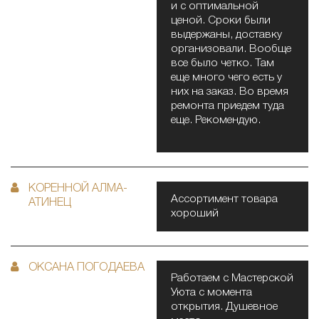
и с оптимальной
ценой. Сроки были
выдержаны, доставку
организовали. Вообще
все было четко. Там
еще много чего есть у
них на заказ. Во время
ремонта приедем туда
еще. Рекомендую.
КОРЕННОЙ АЛМА-
Ассортимент товара
АТИНЕЦ
хороший
ОКСАНА ПОГОДАЕВА
Работаем с Мастерской
Уюта с момента
открытия. Душевное