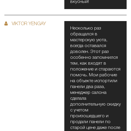
вкусный!
VIKTOR YENGAY
Несколько раз
обращался в
мастерскую уюта,
всегда оставался
доволен. Этот раз
особенно запомнился
тем, как входят в
положение и стараются
помочь. Мои рабочие
на объекте испортили
панели два раза,
менеджер салона
сделала
дополнительную скидку
с учетом
произошедшего и
продали панели по
старой цене даже после