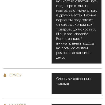
конкретно ответить без
воды, при этом не
навязывают ничего, как
в других местах. Разные
варианты предлагают,
от самых экономных
товаров, до люксовых.
И еще раз, спасибо
Регине за такой
внимательный подход
ко всем моментам
ремонта, знает свое
дело.
ЕРМЕК
Очень качественные
товары!