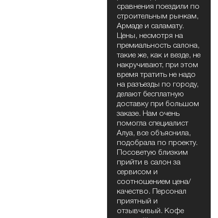
сравнения поездили по
строительным рынкам,
Армаде и саламату.
Цены, несмотря на
премиальность салона,
такие же, как и везде, не
накручивают, при этом
время тратить не надо
на разъезды по городу,
делают бесплатную
доставку при большом
заказе. Нам очень
помогла специалист
Алуа, все объяснила,
подобрала по проекту.
Посоветую близким
прийти в салон за
сервисом и
соотношением цена/
качество. Персонал
приятный и
отзывчивый. Кофе