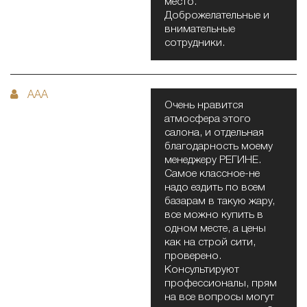
место.
Доброжелательные и
внимательные
сотрудники.
AAA
Очень нравится
атмосфера этого
салона, и отдельная
благодарность моему
менеджеру РЕГИНЕ.
Самое классное-не
надо ездить по всем
базарам в такую жару,
все можно купить в
одном месте, а цены
как на строй сити,
проверено.
Консультируют
профессионалы, прям
на все вопросы могут